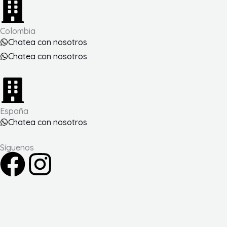
Colombia
Chatea con nosotros
Chatea con nosotros
España
Chatea con nosotros
Síguenos
F
I
a
n
c
s